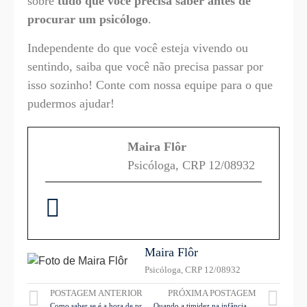
sobre
tudo que você precisa saber antes de
procurar um psicólogo
.
Independente do que você esteja vivendo ou
sentindo, saiba que você não precisa passar por
isso sozinho! Conte com nossa equipe para o que
pudermos ajudar!
Maira Flôr
Psicóloga, CRP 12/08932
Maira Flôr
Psicóloga, CRP 12/08932
POSTAGEM ANTERIOR
PRÓXIMA POSTAGEM
Como saber se é a hora de procurar um psicólogo?
Quando a timidez na infância torna-se um problema?