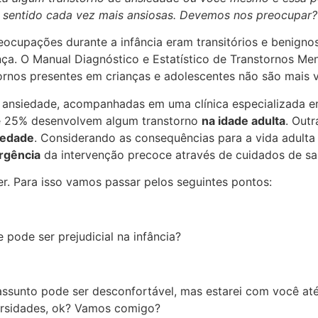
 sentido cada vez mais ansiosas. Devemos nos preocupar? 
eocupações durante a infância eram transitórios e benign
ança. O Manual Diagnóstico e Estatístico de Transtornos M
anstornos presentes em crianças e adolescentes não são mai
ansiedade, acompanhadas em uma clínica especializada em
e 25% desenvolvem algum transtorno
na idade adulta
. Out
iedade
.
Considerando as consequências para a vida adulta
rgência
da intervenção precoce através de cuidados de sa
. Para isso vamos passar pelos seguintes pontos:
 pode ser prejudicial na infância?
 assunto pode ser desconfortável, mas estarei com você at
ersidades, ok? Vamos comigo?