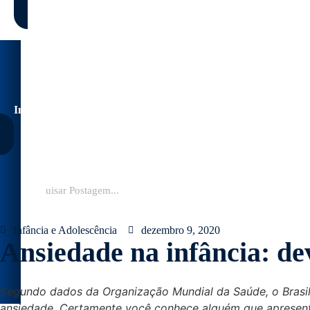
Início
Cursos
Eventos
Clínica
Blog
BLOG DO ESPAÇO
Infância e Adolescência
dezembro 9, 2020
Ansiedade na infância: d
Segundo dados da Organização Mundial da Saúde, o Brasil
ansiedade. Certamente você conhece alguém que apresent