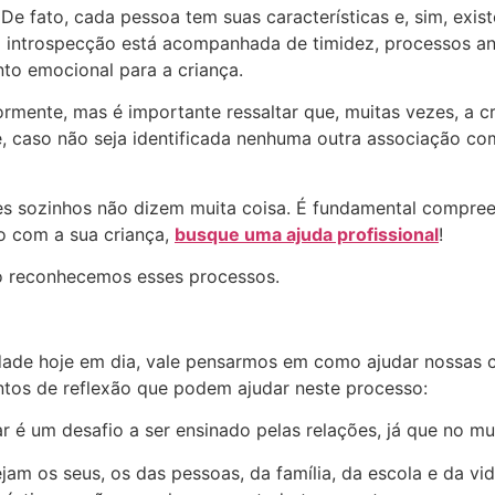
 De fato, cada pessoa tem suas características e, sim, exi
a introspecção está acompanhada de timidez, processos ans
nto emocional para a criança.
riormente, mas é importante ressaltar que, muitas vezes, a 
 e, caso não seja identificada nenhuma outra associação 
les sozinhos não dizem muita coisa. É fundamental compree
do com a sua criança,
busque uma ajuda profissional
!
o reconhecemos esses processos.
dade hoje em dia, vale pensarmos em como ajudar nossas c
ntos de reflexão que podem ajudar neste processo:
ar é um desafio a ser ensinado pelas relações, já que no m
ejam os seus, os das pessoas, da família, da escola e da vi