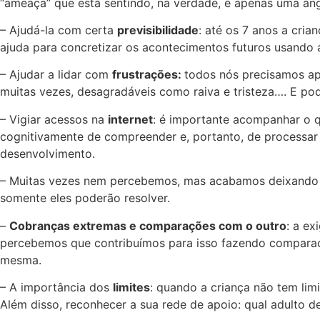
“ameaça” que está sentindo, na verdade, é apenas uma an
– Ajudá-la com certa
previsibilidade
: até os 7 anos a cri
ajuda para concretizar os acontecimentos futuros usando a
– Ajudar a lidar com
frustrações:
todos nós precisamos ap
muitas vezes, desagradáveis como raiva e tristeza…. E p
– Vigiar acessos na
internet
: é importante acompanhar o qu
cognitivamente de compreender e, portanto, de processa
desenvolvimento.
– Muitas vezes nem percebemos, mas acabamos deixando a
somente eles poderão resolver.
–
Cobranças extremas e comparações com o outro
: a e
percebemos que contribuímos para isso fazendo comparaçõ
mesma.
– A importância dos
limites
: quando a criança não tem lim
Além disso, reconhecer a sua rede de apoio: qual adulto d