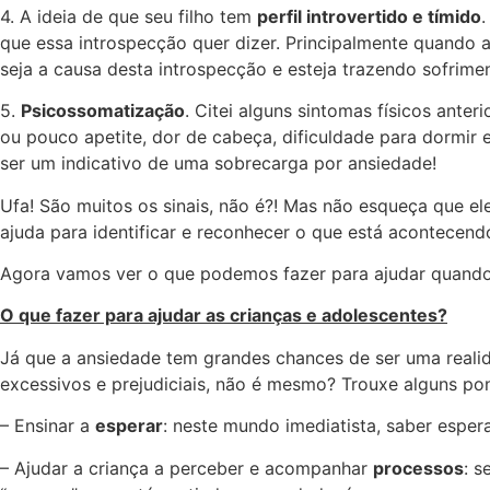
4. A ideia de que seu filho tem
perfil introvertido e tímido
.
que essa introspecção quer dizer. Principalmente quando 
seja a causa desta introspecção e esteja trazendo sofrime
5.
Psicossomatização
. Citei alguns sintomas físicos ante
ou pouco apetite, dor de cabeça, dificuldade para dormir
ser um indicativo de uma sobrecarga por ansiedade!
Ufa! São muitos os sinais, não é?! Mas não esqueça que e
ajuda para identificar e reconhecer o que está acontecen
Agora vamos ver o que podemos fazer para ajudar quand
O que fazer para ajudar as crianças e adolescentes?
Já que a ansiedade tem grandes chances de ser uma reali
excessivos e prejudiciais, não é mesmo? Trouxe alguns po
– Ensinar a
esperar
: neste mundo imediatista, saber esper
– Ajudar a criança a perceber e acompanhar
processos
: s