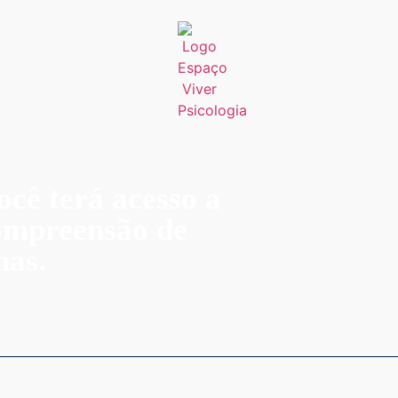
ocê terá acesso a
compreensão de
nas.