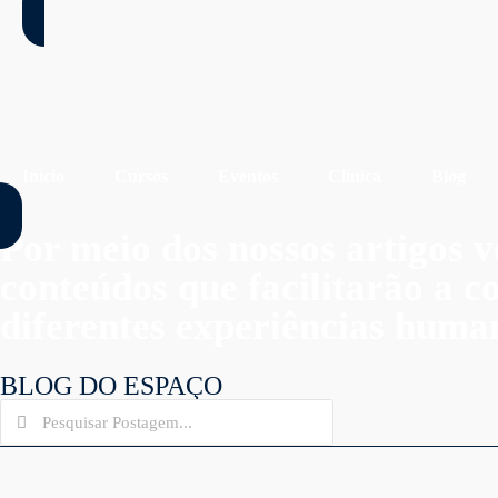
Início
Cursos
Eventos
Clínica
Blog
Por meio dos nossos artigos v
conteúdos que facilitarão a 
diferentes experiências huma
BLOG DO ESPAÇO