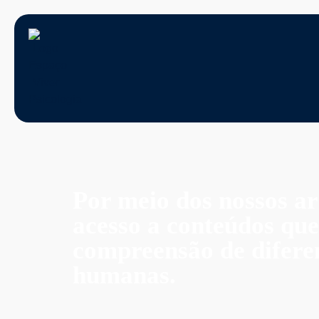
Por meio dos nossos ar
acesso a conteúdos que 
compreensão de diferen
humanas.