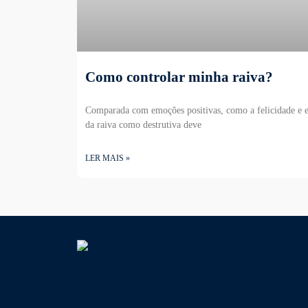
Como controlar minha raiva?
Comparada com emoções positivas, como a felicidade e e
da raiva como destrutiva deve
LER MAIS »