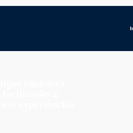
I
tigos você terá
facilitarão a
tes experiências