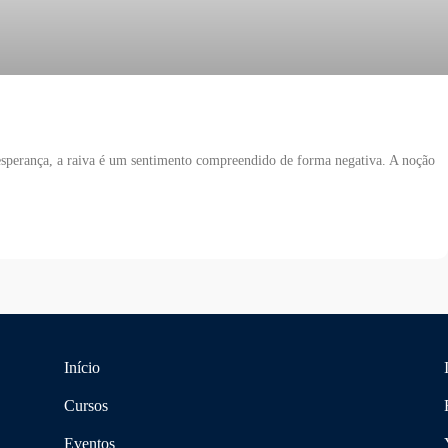
sperança, a raiva é um sentimento compreendido de forma negativa. A noção
Início
Cursos
Eventos