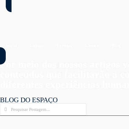
Início
Cursos
Eventos
Clínica
Blog
Por meio dos nossos artigos v
conteúdos que facilitarão a 
diferentes experiências huma
BLOG DO ESPAÇO