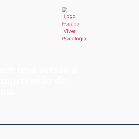
ocê terá acesso a
compreensão de
nas.