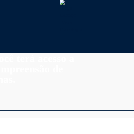
ocê terá acesso a
compreensão de
nas.