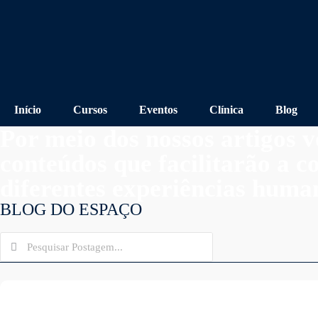
Início
Cursos
Eventos
Clínica
Blog
Por meio dos nossos artigos v
conteúdos que facilitarão a 
diferentes experiências huma
BLOG DO ESPAÇO