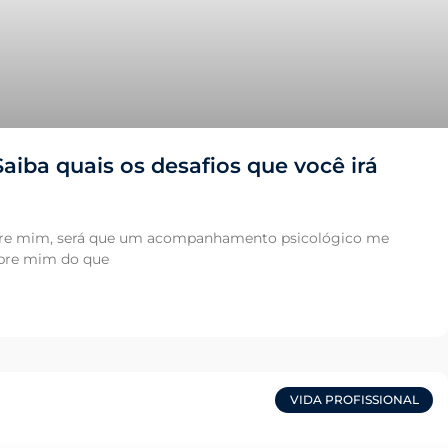
aiba quais os desafios que você irá
bre mim, será que um acompanhamento psicológico me
obre mim do que
VIDA PROFISSIONAL