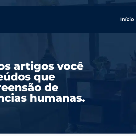
Início
os artigos você
teúdos que
reensão de
ências humanas.