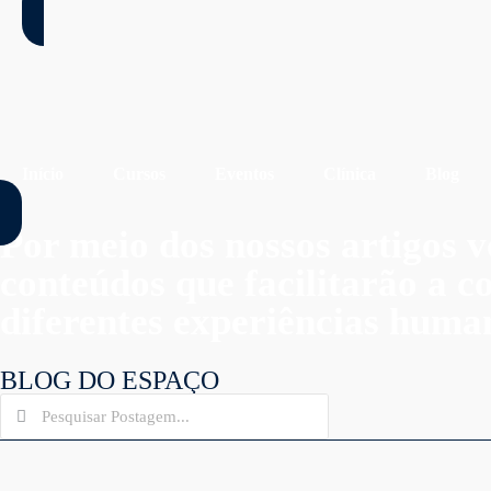
Início
Cursos
Eventos
Clínica
Blog
Por meio dos nossos artigos v
conteúdos que facilitarão a 
diferentes experiências huma
BLOG DO ESPAÇO