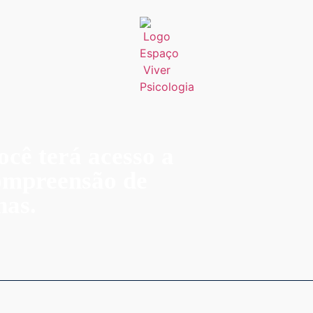
ocê terá acesso a
compreensão de
nas.