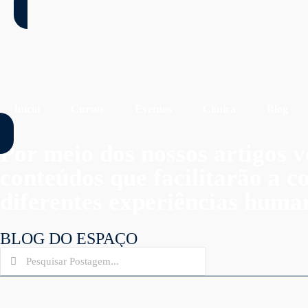
Início
Cursos
Eventos
Clínica
Blog
Por meio dos nossos artigos v
conteúdos que facilitarão a 
diferentes experiências huma
BLOG DO ESPAÇO