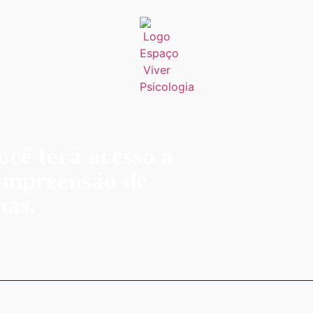
ocê terá acesso a
compreensão de
nas.